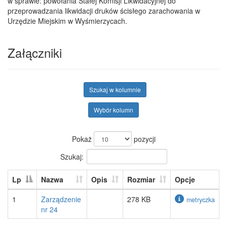
w sprawie: powołania Stałej Komisji Likwidacyjnej do
przeprowadzania likwidacji druków ścisłego zarachowania w
Urzędzie Miejskim w Wyśmierzycach.
Załączniki
Szukaj w kolumnie
Wybór kolumn
Pokaż
pozycji
Szukaj:
Lp
Nazwa
Opis
Rozmiar
Opcje
1
Zarządzenie
278 KB
metryczka
nr 24