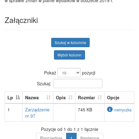
w sprawie zmian w planie wydatków w budżecie 2019 r.
Załączniki
Szukaj w kolumnie
Wybór kolumn
Pokaż
pozycji
Szukaj:
Lp
Nazwa
Opis
Rozmiar
Opcje
1
Zarządzenie
745 KB
metryczka
nr 97
Pozycje od 1 do 1 z 1 łącznie
Poprzednia
1
Następna