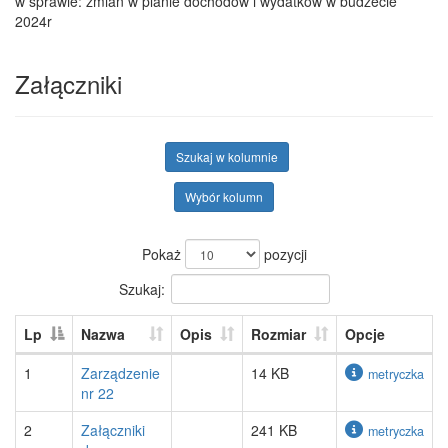
w sprawie: zmian w planie dochodów i wydatków w budżecie
2024r
Załączniki
Szukaj w kolumnie
Wybór kolumn
Pokaż
pozycji
Szukaj:
Lp
Nazwa
Opis
Rozmiar
Opcje
1
Zarządzenie
14 KB
metryczka
nr 22
2
Załączniki
241 KB
metryczka