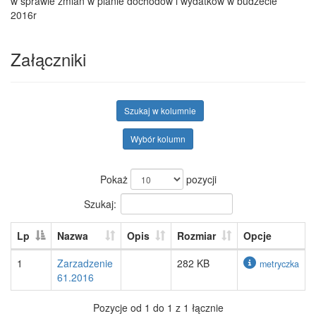
w sprawie zmian w planie dochodów i wydatków w budżecie
2016r
Załączniki
Szukaj w kolumnie
Wybór kolumn
Pokaż
pozycji
Szukaj:
Lp
Nazwa
Opis
Rozmiar
Opcje
1
Zarzadzenie
282 KB
metryczka
61.2016
Pozycje od 1 do 1 z 1 łącznie