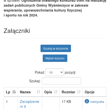
w sprawie
: Ogłoszenia otwartego konkursu ofert na realizację
zadań publicznych Gminy Wyśmierzyce w zakresie
wspierania, upowszechniania kultury fizycznej
i sportu na rok 2024.
Załączniki
Szukaj w kolumnie
Wybór kolumn
Pokaż
pozycji
Szukaj:
Lp
Nazwa
Opis
Rozmiar
Opcje
1
Zarządzenie
17 KB
metryczka
nr 9