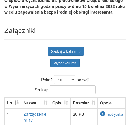
w sprawie wyznaczenia dla pracowników Urzędu Miejskiego
w Wyśmierzycach godzin pracy w dniu 15 kwietnia 2022 roku
w celu zapewnienia bezpośredniej obsługi interesanta
Załączniki
Szukaj w kolumnie
Wybór kolumn
Pokaż
pozycji
Szukaj:
Lp
Nazwa
Opis
Rozmiar
Opcje
1
Zarządzenie
20 KB
metryczka
nr 17