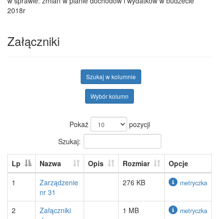
w sprawie: zmian w planie dochodów i wydatków w budżecie
2018r
Załączniki
Szukaj w kolumnie
Wybór kolumn
Pokaż
pozycji
Szukaj:
Lp
Nazwa
Opis
Rozmiar
Opcje
1
Zarządzenie
276 KB
metryczka
nr 31
2
Załączniki
1 MB
metryczka