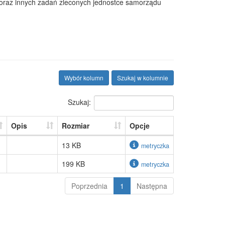
 oraz innych zadań zleconych jednostce samorządu
Wybór kolumn
Szukaj w kolumnie
Szukaj:
Opis
Rozmiar
Opcje
13 KB
metryczka
199 KB
metryczka
Poprzednia
1
Następna