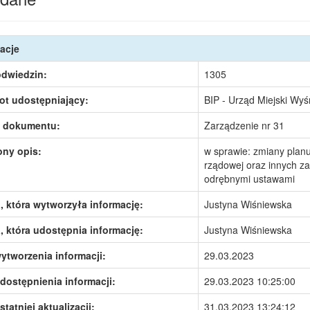
acje
odwiedzin:
1305
ot udostępniający:
BIP - Urząd Miejski Wy
 dokumentu:
Zarządzenie nr 31
ony opis:
w sprawie: zmiany planu
rządowej oraz innych z
odrębnymi ustawami
 która wytworzyła informację:
Justyna Wiśniewska
 która udostępnia informację:
Justyna Wiśniewska
ytworzenia informacji:
29.03.2023
dostępnienia informacji:
29.03.2023 10:25:00
statniej aktualizacji:
31.03.2023 13:24:12