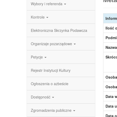
Wybory i referenda
Kontrole
Inform
Ilość 
Elektroniczna Skrzynka Podawcza
Podmi
Organizaje pozarządowe
Nazwa
Petycje
Skróc
Rejestr Instytucji Kultury
Osoba,
Ogłoszenia o azbeście
Osoba,
Data w
Dostępność
Data u
Zgromadzenia publiczne
Data o