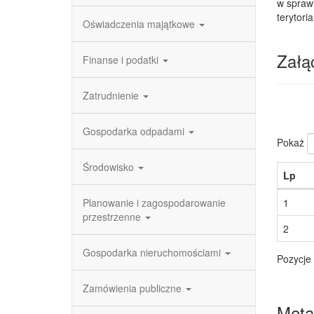
w spraw
terytor
Oświadczenia majątkowe
Załąc
Finanse i podatki
Zatrudnienie
Gospodarka odpadami
Pokaż
Środowisko
Lp
Planowanie i zagospodarowanie
1
przestrzenne
2
Gospodarka nieruchomościami
Pozycje 
Zamówienia publiczne
Meta