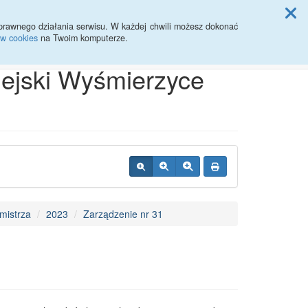
ji Rady Miasta
prawnego działania serwisu. W każdej chwili możesz dokonać
ów cookies
na Twoim komputerze.
Przycisk wyszukaj duży
Szukaj
iejski Wyśmierzyce
mistrza
2023
Zarządzenie nr 31