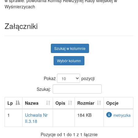
w sprawie: powołania Komisji Rewizyjnej Rady Miejskiej w
Wyśmierzycach
Załączniki
Szukaj w kolumnie
Wybór kolumn
Pokaż
pozycji
Szukaj:
Lp
Nazwa
Opis
Rozmiar
Opcje
1
Uchwała Nr
184 KB
metryczka
II.3.18
Pozycje od 1 do 1 z 1 łącznie