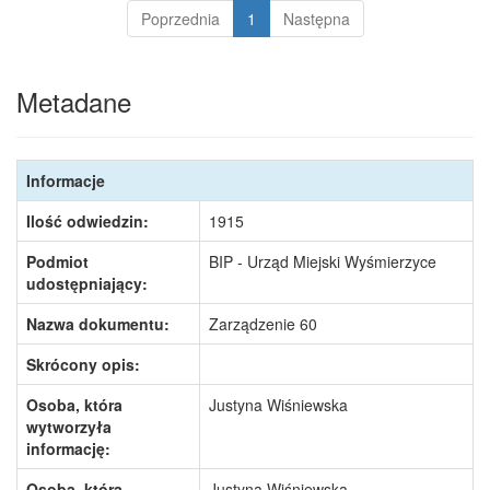
Poprzednia
1
Następna
Metadane
Informacje
Ilość odwiedzin:
1915
Podmiot
BIP - Urząd Miejski Wyśmierzyce
udostępniający:
Nazwa dokumentu:
Zarządzenie 60
Skrócony opis:
Osoba, która
Justyna Wiśniewska
wytworzyła
informację:
Osoba, która
Justyna Wiśniewska