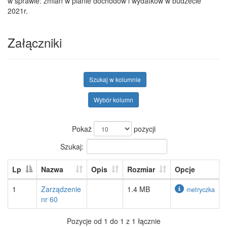
w sprawie: zmian w planie dochodów i wydatków w budżecie
2021r.
Załączniki
Szukaj w kolumnie
Wybór kolumn
Pokaż
pozycji
Szukaj:
Lp
Nazwa
Opis
Rozmiar
Opcje
1
Zarządzenie
1.4 MB
metryczka
nr 60
Pozycje od 1 do 1 z 1 łącznie