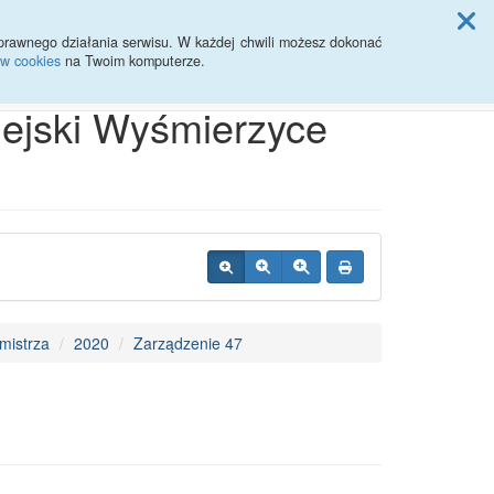
ji Rady Miasta
prawnego działania serwisu. W każdej chwili możesz dokonać
ów cookies
na Twoim komputerze.
Przycisk wyszukaj duży
Szukaj
iejski Wyśmierzyce
mistrza
2020
Zarządzenie 47