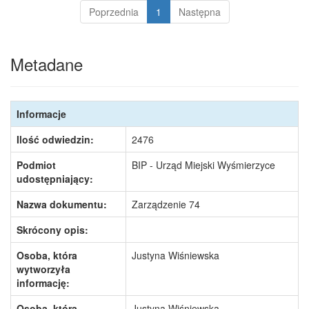
Poprzednia
1
Następna
Metadane
Informacje
Ilość odwiedzin:
2476
Podmiot
BIP - Urząd Miejski Wyśmierzyce
udostępniający:
Nazwa dokumentu:
Zarządzenie 74
Skrócony opis:
Osoba, która
Justyna Wiśniewska
wytworzyła
informację:
Osoba, która
Justyna Wiśniewska