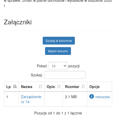
w sprawie: zmian w planie dochodów i wydatków w budżecie 2020
r
Załączniki
Szukaj w kolumnie
Wybór kolumn
Pokaż
pozycji
Szukaj:
Lp
Nazwa
Opis
Rozmiar
Opcje
1
Zarządzenie
2.1 MB
metryczka
nr 74
Pozycje od 1 do 1 z 1 łącznie