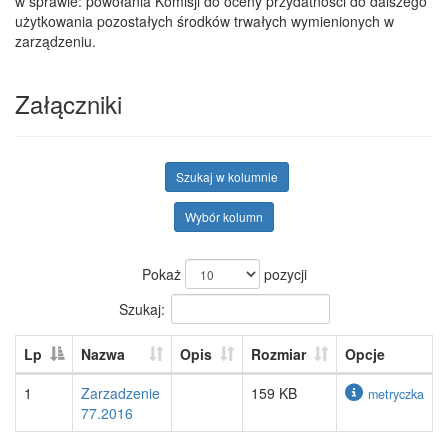
w sprawie: powołania Komisji do oceny przydatności do dalszego
użytkowania pozostałych środków trwałych wymienionych w
zarządzeniu.
Załączniki
Szukaj w kolumnie
Wybór kolumn
Pokaż
pozycji
Szukaj:
Lp
Nazwa
Opis
Rozmiar
Opcje
1
Zarzadzenie
159 KB
metryczka
77.2016