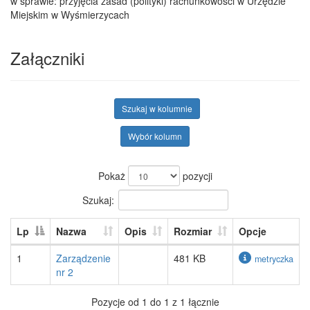
w sprawie: przyjęcia zasad (polityki) rachunkowości w Urzędzie
Miejskim w Wyśmierzycach
Załączniki
Szukaj w kolumnie
Wybór kolumn
Pokaż
pozycji
Szukaj:
Lp
Nazwa
Opis
Rozmiar
Opcje
1
Zarządzenie
481 KB
metryczka
nr 2
Pozycje od 1 do 1 z 1 łącznie