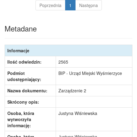
Poprzednia
1
Następna
Metadane
Informacje
Ilość odwiedzin:
2565
Podmiot
BIP - Urząd Miejski Wyśmierzyce
udostępniający:
Nazwa dokumentu:
Zarządzenie 2
Skrócony opis:
Osoba, która
Justyna Wiśniewska
wytworzyła
informację:
Osoba, która
Justyna Wiśniewska