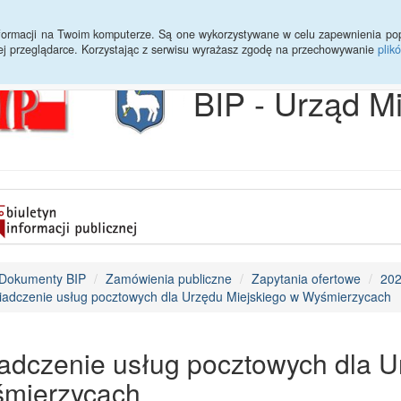
Archiwum
Statystyki
Sprawy do załatwienia
Transmisja Ses
informacji na Twoim komputerze. Są one wykorzystywane w celu zapewnienia po
ej przeglądarce. Korzystając z serwisu wyrażasz zgodę na przechowywanie
plik
BIP - Urząd M
Dokumenty BIP
Zamówienia publiczne
Zapytania ofertowe
20
iadczenie usług pocztowych dla Urzędu Miejskiego w Wyśmierzycach
adczenie usług pocztowych dla U
mierzycach