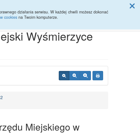
ji Rady Miasta
prawnego działania serwisu. W każdej chwili możesz dokonać
ów cookies
na Twoim komputerze.
Przycisk wyszukaj duży
Szukaj
iejski Wyśmierzyce
22
rzędu Miejskiego w