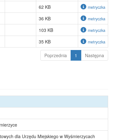
62 KB
metryczka
36 KB
metryczka
103 KB
metryczka
35 KB
metryczka
Poprzednia
1
Następna
śmierzyce
towych dla Urzędu Miejskiego w Wyśmierzycach