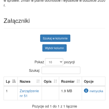
w sprawie: zmian w planie dochodów i wydatków w budżecie 2020
r.
Załączniki
Szukaj w kolumnie
Wybór kolumn
Pokaż
pozycji
Szukaj:
Lp
Nazwa
Opis
Rozmiar
Opcje
1
Zarządzenie
1.9 MB
metryczka
nr 51
Pozycje od 1 do 1 z 1 łącznie