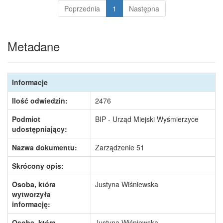
Poprzednia
1
Następna
Metadane
Informacje
Ilość odwiedzin:
2476
Podmiot
BIP - Urząd Miejski Wyśmierzyce
udostępniający:
Nazwa dokumentu:
Zarządzenie 51
Skrócony opis:
Osoba, która
Justyna Wiśniewska
wytworzyła
informację:
Osoba, która
Justyna Wiśniewska