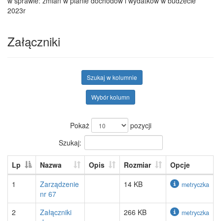
w sprawie: zmian w planie dochodów i wydatków w budżecie
2023r
Załączniki
Szukaj w kolumnie
Wybór kolumn
Pokaż
pozycji
Szukaj:
Lp
Nazwa
Opis
Rozmiar
Opcje
1
Zarządzenie
14 KB
metryczka
nr 67
2
Załączniki
266 KB
metryczka