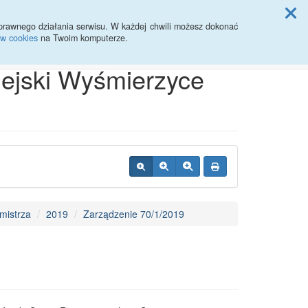
ji Rady Miasta
prawnego działania serwisu. W każdej chwili możesz dokonać
ów cookies
na Twoim komputerze.
Przycisk wyszukaj duży
Szukaj
iejski Wyśmierzyce
mistrza
2019
Zarządzenie 70/1/2019