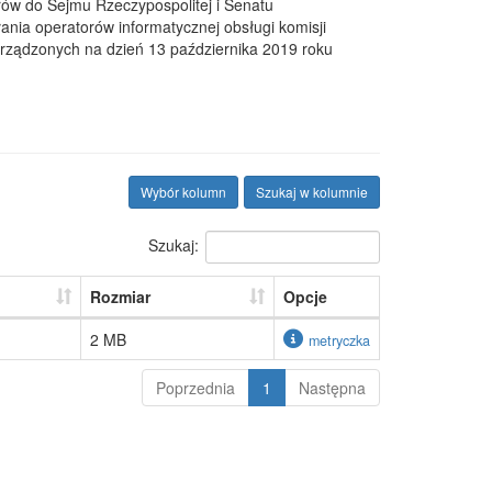
rów do Sejmu Rzeczypospolitej i Senatu
nia operatorów informatycznej obsługi komisji
rządzonych na dzień 13 października 2019 roku
Wybór kolumn
Szukaj w kolumnie
Szukaj:
Rozmiar
Opcje
2 MB
metryczka
Poprzednia
1
Następna