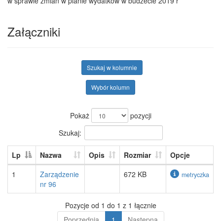
w sprawie zmian w planie wydatków w budzecie 2019 r
Załączniki
Szukaj w kolumnie
Wybór kolumn
Pokaż
pozycji
Szukaj:
Lp
Nazwa
Opis
Rozmiar
Opcje
1
Zarządzenie
672 KB
metryczka
nr 96
Pozycje od 1 do 1 z 1 łącznie
Poprzednia
1
Następna