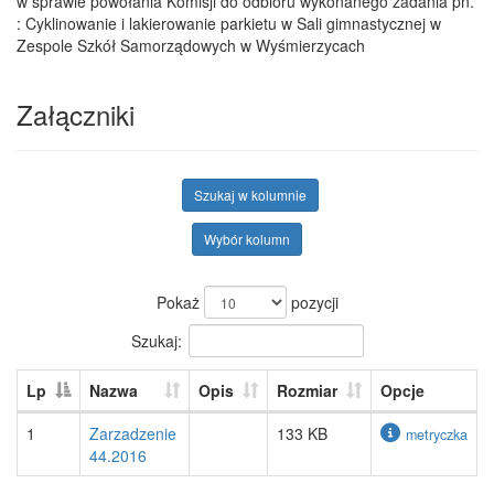
w sprawie powołania Komisji do odbioru wykonanego zadania pn.
: Cyklinowanie i lakierowanie parkietu w Sali gimnastycznej w
Zespole Szkół Samorządowych w Wyśmierzycach
Załączniki
Szukaj w kolumnie
Wybór kolumn
Pokaż
pozycji
Szukaj:
Lp
Nazwa
Opis
Rozmiar
Opcje
1
Zarzadzenie
133 KB
metryczka
44.2016