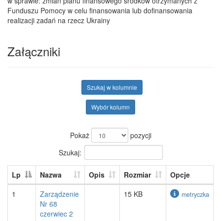
w sprawie: zmian planu finansowego środków otrzymanych z
Funduszu Pomocy w celu finansowania lub dofinansowania
realizacji zadań na rzecz Ukrainy
Załączniki
Szukaj w kolumnie
Wybór kolumn
Pokaż
pozycji
Szukaj:
Lp
Nazwa
Opis
Rozmiar
Opcje
1
Zarządzenie
15 KB
metryczka
Nr 68
czerwiec 2