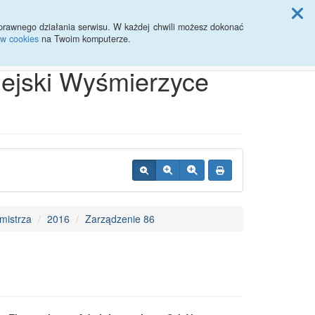
ji Rady Miasta
prawnego działania serwisu. W każdej chwili możesz dokonać
ów cookies
na Twoim komputerze.
Przycisk wyszukaj duży
Szukaj
iejski Wyśmierzyce
mistrza
2016
Zarządzenie 86