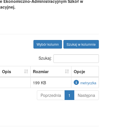
ole Ekonomiczno-Administracyjnym Szkół w
acyjnej.
Wybór kolumn
Szukaj w kolumnie
Szukaj:
Opis
Rozmiar
Opcje
199 KB
metryczka
Poprzednia
1
Następna