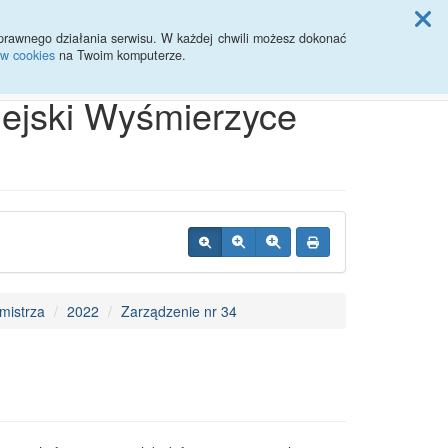
ji Rady Miasta
prawnego działania serwisu. W każdej chwili możesz dokonać
ów cookies
na Twoim komputerze.
Przycisk wyszukaj duży
Szukaj
iejski Wyśmierzyce
mistrza
2022
Zarządzenie nr 34