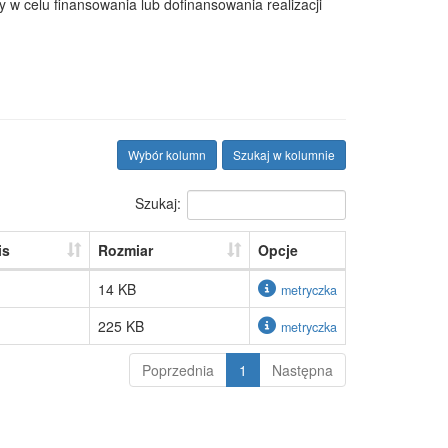
 celu finansowania lub dofinansowania realizacji
Wybór kolumn
Szukaj w kolumnie
Szukaj:
is
Rozmiar
Opcje
14 KB
metryczka
225 KB
metryczka
Poprzednia
1
Następna