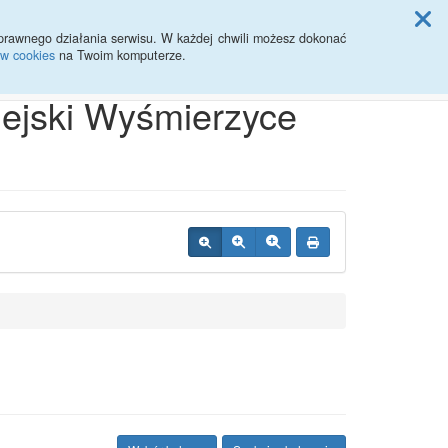
ji Rady Miasta
prawnego działania serwisu. W każdej chwili możesz dokonać
ów cookies
na Twoim komputerze.
Przycisk wyszukaj duży
Szukaj
iejski Wyśmierzyce