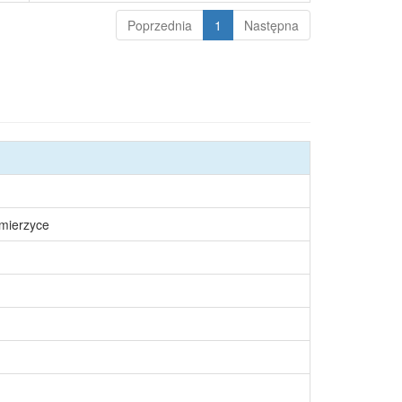
Poprzednia
1
Następna
śmierzyce