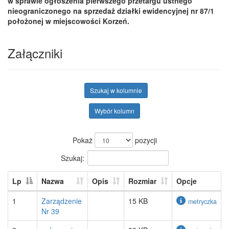
w sprawie ogłoszenia pierwszego przetargu ustnego
nieograniczonego na sprzedaż działki ewidencyjnej nr 87/1
położonej w miejscowości Korzeń.
Załączniki
Szukaj w kolumnie
Wybór kolumn
Pokaż
pozycji
Szukaj:
Lp
Nazwa
Opis
Rozmiar
Opcje
1
Zarządzenie
15 KB
metryczka
Nr 39