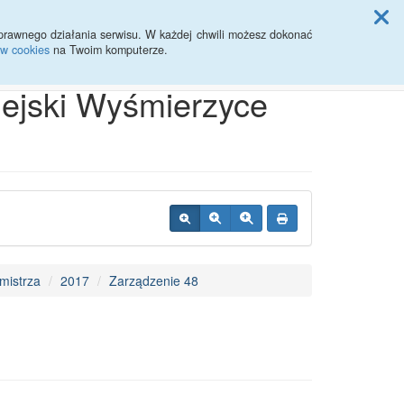
ji Rady Miasta
prawnego działania serwisu. W każdej chwili możesz dokonać
ów cookies
na Twoim komputerze.
Przycisk wyszukaj duży
Szukaj
iejski Wyśmierzyce
mistrza
2017
Zarządzenie 48