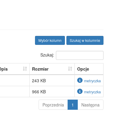
Wybór kolumn
Szukaj w kolumnie
Szukaj:
Opis
Rozmiar
Opcje
243 KB
metryczka
966 KB
metryczka
Poprzednia
1
Następna