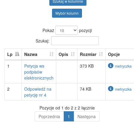
Szukaj w kolumnie
Wybór kolumn
Pokaż
pozycji
Szukaj:
Lp
Nazwa
Opis
Rozmiar
Opcje
1
Petycja ws
373 KB
metryczka
podpisów
elektronicznych
2
Odpowiedź na
74 KB
metryczka
petycję nr 4
Pozycje od 1 do 2 z 2 łącznie
Poprzednia
1
Następna