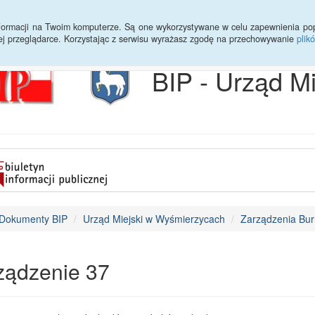
Archiwum
Statystyki
Sprawy do załatwienia
Transmisja Ses
informacji na Twoim komputerze. Są one wykorzystywane w celu zapewnienia po
ej przeglądarce. Korzystając z serwisu wyrażasz zgodę na przechowywanie
plik
BIP - Urząd M
Dokumenty BIP
Urząd Miejski w Wyśmierzycach
Zarządzenia Bur
ządzenie 37