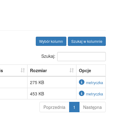
Wybór kolumn
Szukaj w kolumnie
Szukaj:
is
Rozmiar
Opcje
275 KB
metryczka
453 KB
metryczka
Poprzednia
1
Następna