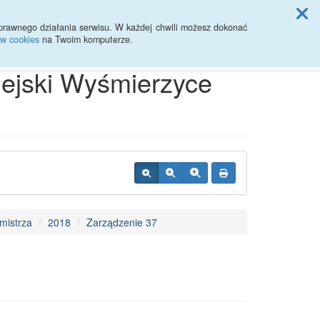
ji Rady Miasta
prawnego działania serwisu. W każdej chwili możesz dokonać
ów cookies
na Twoim komputerze.
Przycisk wyszukaj duży
Szukaj
iejski Wyśmierzyce
mistrza
2018
Zarządzenie 37