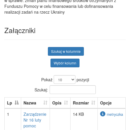
w sprawie: zmian planu finansowego środków otrzymanych z
Funduszu Pomocy w celu finansowania lub dofinansowania
realizacji zadań na rzecz Ukrainy
Załączniki
Szukaj w kolumnie
Wybór kolumn
Pokaż
pozycji
Szukaj:
Lp
Nazwa
Opis
Rozmiar
Opcje
1
Zarządzenie
14 KB
metryczka
Nr 16 luty
pomoc