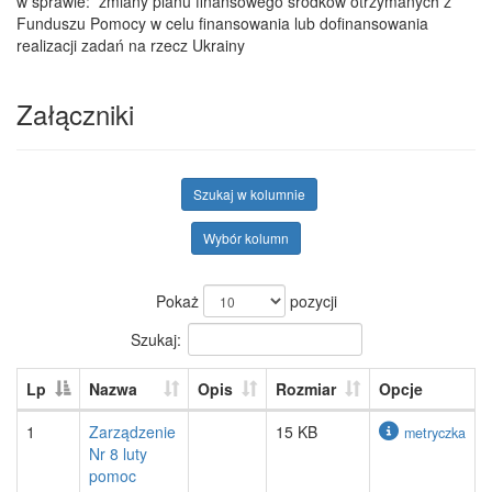
w sprawie: zmiany planu finansowego środków otrzymanych z
Funduszu Pomocy w celu finansowania lub dofinansowania
realizacji zadań na rzecz Ukrainy
Załączniki
Szukaj w kolumnie
Wybór kolumn
Pokaż
pozycji
Szukaj:
Lp
Nazwa
Opis
Rozmiar
Opcje
1
Zarządzenie
15 KB
metryczka
Nr 8 luty
pomoc