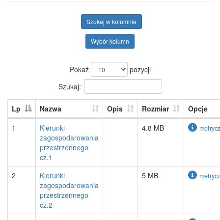
Szukaj w kolumnie
Wybór kolumn
Pokaż
pozycji
Szukaj:
Lp
Nazwa
Opis
Rozmiar
Opcje
1
Kierunki
4.8 MB
metryc
zagospodarowania
przestrzennego
cz.1
2
Kierunki
5 MB
metryc
zagospodarowania
przestrzennego
cz.2