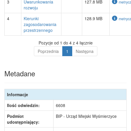
3
Uwarunkowania
127.8 MB
metryc
rozwoju
4
Kierunki
128.9 MB
metryc
zagosodarowania
przestrzennego
Pozycje od 1 do 4 z 4 łącznie
Poprzednia
1
Następna
Metadane
Informacje
Ilość odwiedzin:
6608
Podmiot
BIP - Urząd Miejski Wyśmierzyce
udostępniający: