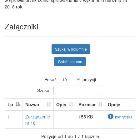
w sprawie przekazania sprawozdania z wykonania budżetu za
2018 rok
Załączniki
Szukaj w kolumnie
Wybór kolumn
Pokaż
pozycji
Szukaj:
Lp
Nazwa
Opis
Rozmiar
Opcje
1
Zarządzenie
155 KB
metryczka
nr 18
Pozycje od 1 do 1 z 1 łącznie