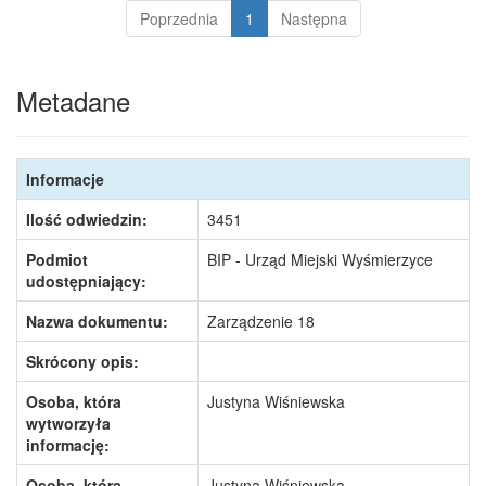
Poprzednia
1
Następna
Metadane
Informacje
Ilość odwiedzin:
3451
Podmiot
BIP - Urząd Miejski Wyśmierzyce
udostępniający:
Nazwa dokumentu:
Zarządzenie 18
Skrócony opis:
Osoba, która
Justyna Wiśniewska
wytworzyła
informację:
Osoba, która
Justyna Wiśniewska