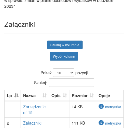
w sprawie: zmian w planie dochodów i wydatków w budżecie
2023r
Załączniki
Szukaj w kolumnie
Wybór kolumn
Pokaż
pozycji
Szukaj:
Lp
Nazwa
Opis
Rozmiar
Opcje
1
Zarządzenie
14 KB
metryczka
nr 15
2
Załączniki
111 KB
metryczka