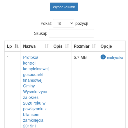
Wybór kolumn
Pokaż
pozycji
Szukaj:
Lp
Nazwa
Opis
Rozmiar
Opcje
1
Protokół
5.7 MB
metryczka
kontroli
kompleksowej
gospodarki
finansowej
Gminy
Wyśmierzyce
za okres
2020 roku w
powiązaniu z
bilansem
zamknięcia
2019r i