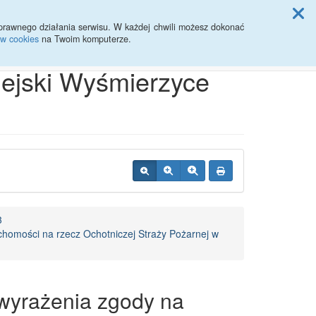
ji Rady Miasta
prawnego działania serwisu. W każdej chwili możesz dokonać
ów cookies
na Twoim komputerze.
Przycisk wyszukaj duży
Szukaj
iejski Wyśmierzyce
3
chomości na rzecz Ochotniczej Straży Pożarnej w
 wyrażenia zgody na