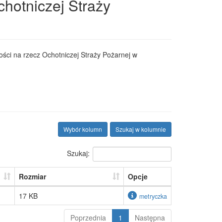
hotniczej Straży
ści na rzecz Ochotniczej Straży Pożarnej w
Wybór kolumn
Szukaj w kolumnie
Szukaj:
Rozmiar
Opcje
17 KB
metryczka
Poprzednia
1
Następna