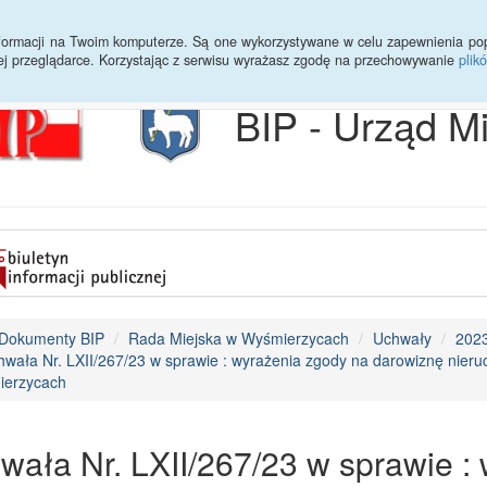
Archiwum
Statystyki
Sprawy do załatwienia
Transmisja Ses
informacji na Twoim komputerze. Są one wykorzystywane w celu zapewnienia po
ej przeglądarce. Korzystając z serwisu wyrażasz zgodę na przechowywanie
plik
BIP - Urząd M
Dokumenty BIP
Rada Miejska w Wyśmierzycach
Uchwały
202
wała Nr. LXII/267/23 w sprawie : wyrażenia zgody na darowiznę nieru
erzycach
wała Nr. LXII/267/23 w sprawie :