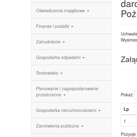
dar
Poż
Oświadczenia majątkowe
Finanse i podatki
Uchwała 
Wyśmier
Zatrudnienie
Załąc
Gospodarka odpadami
Środowisko
Planowanie i zagospodarowanie
Pokaż
przestrzenne
Lp
Gospodarka nieruchomościami
1
Zamówienia publiczne
Pozycje 