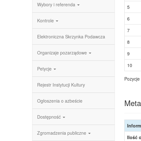
Wybory i referenda
5
6
Kontrole
7
Elektroniczna Skrzynka Podawcza
8
Organizaje pozarządowe
9
10
Petycje
Pozycje 
Rejestr Instytucji Kultury
Meta
Ogłoszenia o azbeście
Dostępność
Inform
Zgromadzenia publiczne
Ilość 