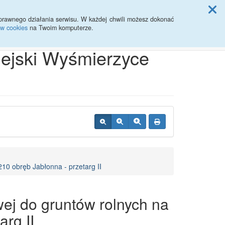
ji Rady Miasta
prawnego działania serwisu. W każdej chwili możesz dokonać
ów cookies
na Twoim komputerze.
Przycisk wyszukaj duży
Szukaj
iejski Wyśmierzyce
10 obręb Jabłonna - przetarg II
ej do gruntów rolnych na
arg II