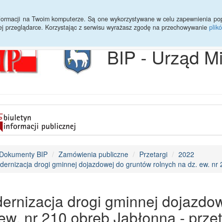
Archiwum
Statystyki
Sprawy do załatwienia
Transmisja Ses
informacji na Twoim komputerze. Są one wykorzystywane w celu zapewnienia po
ej przeglądarce. Korzystając z serwisu wyrażasz zgodę na przechowywanie
plik
BIP - Urząd M
Dokumenty BIP
Zamówienia publiczne
Przetargi
2022
ernizacja drogi gminnej dojazdowej do gruntów rolnych na dz. ew. nr 2
ernizacja drogi gminnej dojazdow
ew. nr 210 obręb Jabłonna - przet