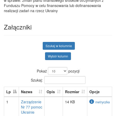
w sprawie: zmian planu finansowego środków otrzymanych z
Funduszu Pomocy w celu finansowania lub dofinansowania
realizacji zadań na rzecz Ukrainy
Załączniki
Szukaj w kolumnie
Wybór kolumn
Pokaż
pozycji
Szukaj:
Lp
Nazwa
Opis
Rozmiar
Opcje
1
Zarządzenie
14 KB
metryczka
Nr 77 pomoc
Ukrainie