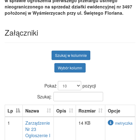
w sprawie ogłoszenia pierwszego przetargu ustnego
nieograniczonego na sprzedaż działki ewidencyjnej nr 3497
położonej w Wyśmierzycach przy ul. Świętego Floriana.
Załączniki
Szukaj w kolumnie
Wybór kolumn
Pokaż
pozycji
Szukaj:
Lp
Nazwa
Opis
Rozmiar
Opcje
1
Zarządzenie
14 KB
metryczka
Nr 23
Ogłoszenie I