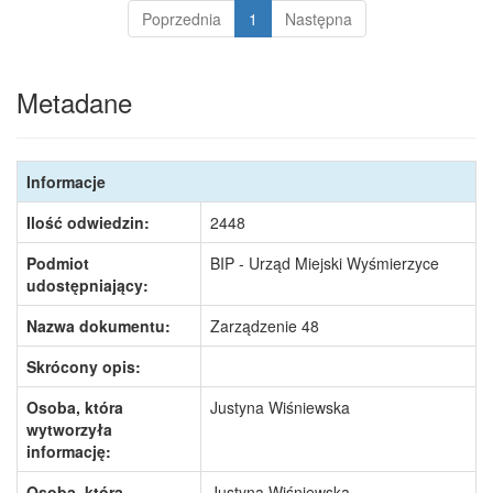
Poprzednia
1
Następna
Metadane
Informacje
Ilość odwiedzin:
2448
Podmiot
BIP - Urząd Miejski Wyśmierzyce
udostępniający:
Nazwa dokumentu:
Zarządzenie 48
Skrócony opis:
Osoba, która
Justyna Wiśniewska
wytworzyła
informację:
Osoba, która
Justyna Wiśniewska