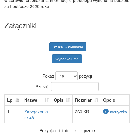
w sprawie: przekazania informacji o przebiegu wykonania budżetu
za I pólrocze 2020 roku
Załączniki
Szukaj w kolumnie
Wybór kolumn
Pokaż
pozycji
Szukaj:
Lp
Nazwa
Opis
Rozmiar
Opcje
1
Zarządzenie
360 KB
metryczka
nr 48
Pozycje od 1 do 1 z 1 łącznie