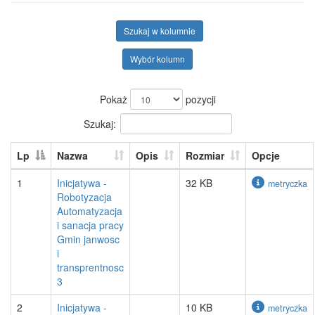
Szukaj w kolumnie
Wybór kolumn
Pokaż
pozycji
Szukaj:
Lp
Nazwa
Opis
Rozmiar
Opcje
1
Inicjatywa -
32 KB
metryczka
Robotyzacja
Automatyzacja
i sanacja pracy
Gmin janwosc
i
transprentnosc
3
2
Inicjatywa -
10 KB
metryczka