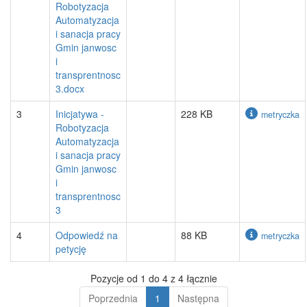
Robotyzacja
Automatyzacja
i sanacja pracy
Gmin janwosc
i
transprentnosc
3.docx
3
Inicjatywa -
228 KB
metryczka
Robotyzacja
Automatyzacja
i sanacja pracy
Gmin janwosc
i
transprentnosc
3
4
Odpowiedź na
88 KB
metryczka
petycję
Pozycje od 1 do 4 z 4 łącznie
Poprzednia
1
Następna