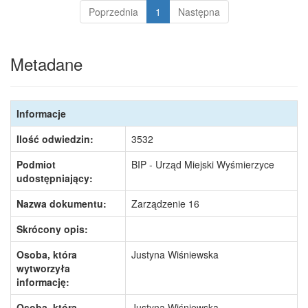
Poprzednia
1
Następna
Metadane
Informacje
Ilość odwiedzin:
3532
Podmiot
BIP - Urząd Miejski Wyśmierzyce
udostępniający:
Nazwa dokumentu:
Zarządzenie 16
Skrócony opis:
Osoba, która
Justyna Wiśniewska
wytworzyła
informację:
Osoba, która
Justyna Wiśniewska