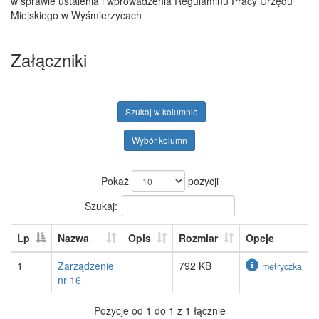
w sprawie ustalenia i wprowadzenia Regulaminu Pracy Urzędu
Miejskiego w Wyśmierzycach
Załączniki
Szukaj w kolumnie
Wybór kolumn
Pokaż
pozycji
Szukaj:
Lp
Nazwa
Opis
Rozmiar
Opcje
1
Zarządzenie
792 KB
metryczka
nr 16
Pozycje od 1 do 1 z 1 łącznie