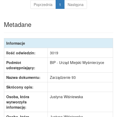
Poprzednia
1
Następna
Metadane
Informacje
Ilość odwiedzin:
3019
Podmiot
BIP - Urząd Miejski Wyśmierzyce
udostępniający:
Nazwa dokumentu:
Zarządzenie 93
Skrócony opis:
Osoba, która
Justyna Wiśniewska
wytworzyła
informację:
Osoba, która
Justyna Wiśniewska