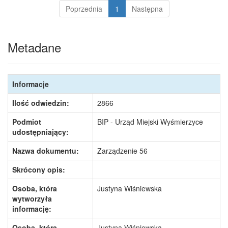
Poprzednia
1
Następna
Metadane
Informacje
Ilość odwiedzin:
2866
Podmiot
BIP - Urząd Miejski Wyśmierzyce
udostępniający:
Nazwa dokumentu:
Zarządzenie 56
Skrócony opis:
Osoba, która
Justyna Wiśniewska
wytworzyła
informację:
Osoba, która
Justyna Wiśniewska