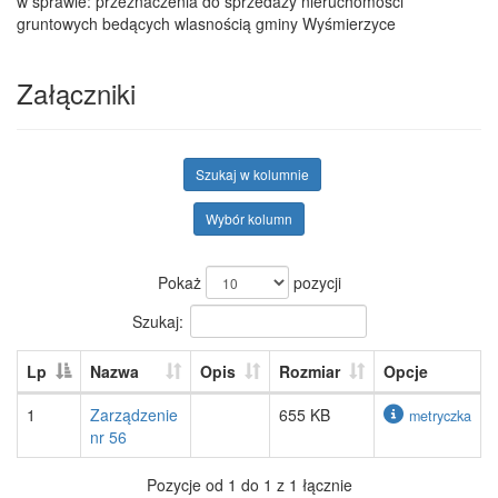
w sprawie: przeznaczenia do sprzedaży nieruchomości
gruntowych bedących wlasnością gminy Wyśmierzyce
Załączniki
Szukaj w kolumnie
Wybór kolumn
Pokaż
pozycji
Szukaj:
Lp
Nazwa
Opis
Rozmiar
Opcje
1
Zarządzenie
655 KB
metryczka
nr 56
Pozycje od 1 do 1 z 1 łącznie