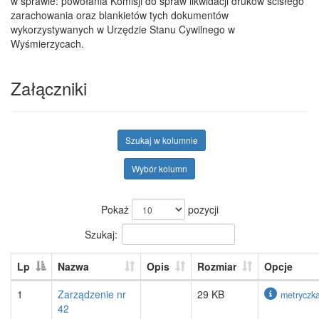
w sprawie: powołania Komisji do spraw likwidacji druków ścisłego
zarachowania oraz blankietów tych dokumentów
wykorzystywanych w Urzędzie Stanu Cywilnego w
Wyśmierzycach.
Załączniki
Szukaj w kolumnie
Wybór kolumn
Pokaż
pozycji
Szukaj:
Lp
Nazwa
Opis
Rozmiar
Opcje
1
Zarządzenie nr
29 KB
metryczk
42