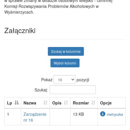
w sprawie zmiany w składzie osobowym Miejsko - Gminnej
Komisji Rozwiązywania Problemów Alkoholowych w
Wyśmierzycach.
Załączniki
Szukaj w kolumnie
Wybór kolumn
Pokaż
pozycji
Szukaj:
Lp
Nazwa
Opis
Rozmiar
Opcje
1
Zarządzenie
13 KB
metryczka
nr 16