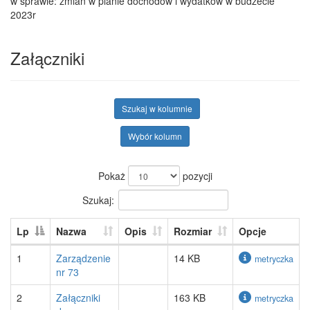
w sprawie: zmian w planie dochodów i wydatków w budżecie
2023r
Załączniki
Szukaj w kolumnie
Wybór kolumn
Pokaż
pozycji
Szukaj:
Lp
Nazwa
Opis
Rozmiar
Opcje
1
Zarządzenie
14 KB
metryczka
nr 73
2
Załączniki
163 KB
metryczka