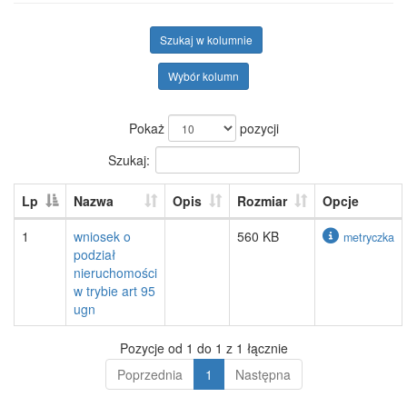
Szukaj w kolumnie
Wybór kolumn
Pokaż
pozycji
Szukaj:
Lp
Nazwa
Opis
Rozmiar
Opcje
1
wniosek o
560 KB
metryczka
podział
nieruchomości
w trybie art 95
ugn
Pozycje od 1 do 1 z 1 łącznie
Poprzednia
1
Następna