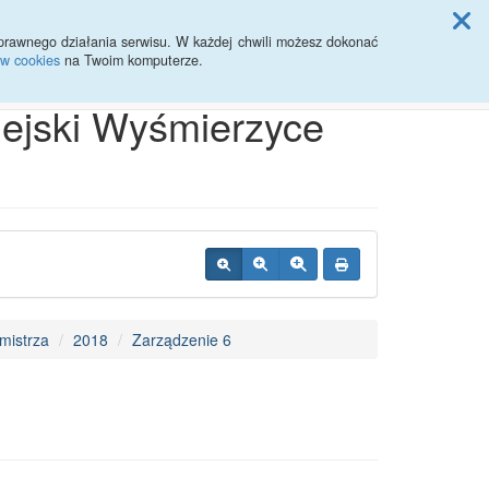
ji Rady Miasta
prawnego działania serwisu. W każdej chwili możesz dokonać
ów cookies
na Twoim komputerze.
Przycisk wyszukaj duży
Szukaj
iejski Wyśmierzyce
mistrza
2018
Zarządzenie 6