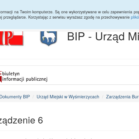
Archiwum
Statystyki
Sprawy do załatwienia
Transmisja Ses
informacji na Twoim komputerze. Są one wykorzystywane w celu zapewnienia po
ej przeglądarce. Korzystając z serwisu wyrażasz zgodę na przechowywanie
plik
BIP - Urząd M
Dokumenty BIP
Urząd Miejski w Wyśmierzycach
Zarządzenia Bur
ządzenie 6