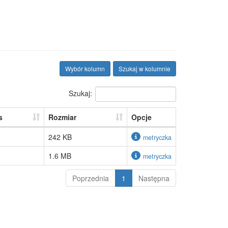
Wybór kolumn
Szukaj w kolumnie
Szukaj:
s
Rozmiar
Opcje
242 KB
metryczka
1.6 MB
metryczka
Poprzednia
1
Następna