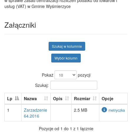
w sprawie zasad centralizacji rozliczeń podatku od towarów i
usług (VAT) w Gminie Wyśmierzyce
Załączniki
Szukaj w kolumnie
Wybór kolumn
Pokaż
pozycji
Szukaj:
Lp
Nazwa
Opis
Rozmiar
Opcje
1
Zarzadzenie
2.5 MB
metryczka
64.2016
Pozycje od 1 do 1 z 1 łącznie