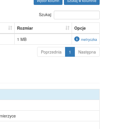
Wybór kolumn
Szukaj w kolumnie
Szukaj:
Rozmiar
Opcje
1 MB
metryczka
Poprzednia
1
Następna
śmierzyce