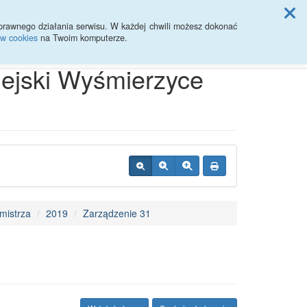
ji Rady Miasta
prawnego działania serwisu. W każdej chwili możesz dokonać
ów cookies
na Twoim komputerze.
Przycisk wyszukaj duży
Szukaj
iejski Wyśmierzyce
mistrza
2019
Zarządzenie 31